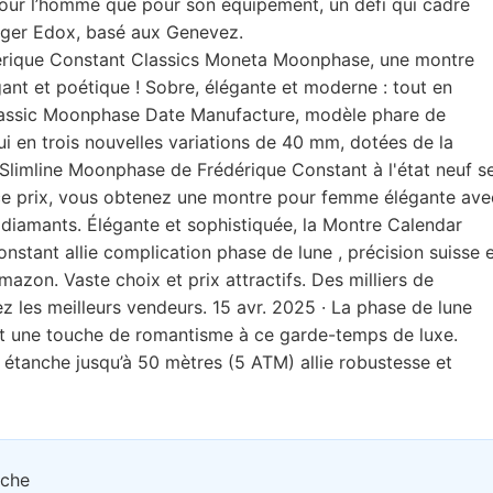
pour l’homme que pour son équipement, un défi qui cadre
loger Edox, basé aux Genevez.
derique Constant Classics Moneta Moonphase, une montre
ant et poétique ! Sobre, élégante et moderne : tout en
 Classic Moonphase Date Manufacture, modèle phare de
ui en trois nouvelles variations de 40 mm, dotées de la
 Slimline Moonphase de Frédérique Constant à l'état neuf s
 ce prix, vous obtenez une montre pour femme élégante ave
 diamants. Élégante et sophistiquée, la Montre Calendar
ant allie complication phase de lune , précision suisse 
zon. Vaste choix et prix attractifs. Des milliers de
vez les meilleurs vendeurs. 15 avr. 2025 · La phase de lune
nt une touche de romantisme à ce garde-temps de luxe.
 étanche jusqu’à 50 mètres (5 ATM) allie robustesse et
rche