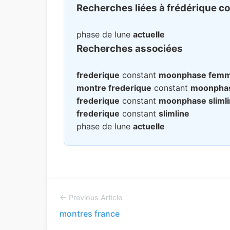
Recherches liées à frédérique c
phase de lune
actuelle
Recherches associées
frederique
constant
moonphase fem
montre frederique
constant
moonpha
frederique
constant
moonphase sliml
frederique
constant
slimline
phase de lune
actuelle
← Previous Article
montres france