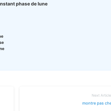
onstant phase de lune
me
se
ine
Next Articl
montre pas ch