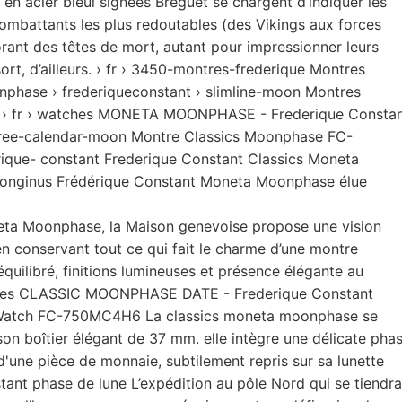
 en acier bleui signées Breguet se chargent d’indiquer les
combattants les plus redoutables (des Vikings aux forces
orant des têtes de mort, autant pour impressionner leurs
ort, d’ailleurs. › fr › 3450-montres-frederique Montres
phase › frederiqueconstant › slimline-moon Montres
 | › fr › watches MONETA MOONPHASE - Frederique Consta
rree-calendar-moon Montre Classics Moonphase FC-
rique- constant Frederique Constant Classics Moneta
e-longinus Frédérique Constant Moneta Moonphase élue
eta Moonphase, la Maison genevoise propose une vision
en conservant tout ce qui fait le charme d’une montre
équilibré, finitions lumineuses et présence élégante au
atches CLASSIC MOONPHASE DATE - Frederique Constant
 Watch FC-750MC4H6 La classics moneta moonphase se
on boîtier élégant de 37 mm. elle intègre une délicate pha
d'une pièce de monnaie, subtilement repris sur sa lunette
stant phase de lune L’expédition au pôle Nord qui se tiendra