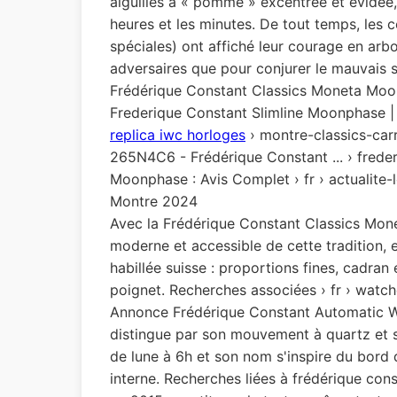
aiguilles à « pomme » excentrée et évidée,
heures et les minutes. De tout temps, les 
spéciales) ont affiché leur courage en arb
adversaires que pour conjurer le mauvais s
Frédérique Constant Classics Moneta Moon
Frederique Constant Slimline Moonphase
replica iwc horloges
› montre-classics-ca
265N4C6 - Frédérique Constant ... › frede
Moonphase : Avis Complet › fr › actualit
Montre 2024
Avec la Frédérique Constant Classics Mon
moderne et accessible de cette tradition, 
habillée suisse : proportions fines, cadran 
poignet. Recherches associées › fr › w
Annonce Frédérique Constant Automatic
distingue par son mouvement à quartz et s
de lune à 6h et son nom s'inspire du bord 
interne. Recherches liées à frédérique con